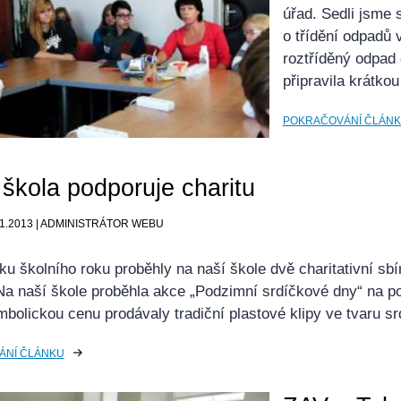
úřad. Sedli jsme 
o třídění odpadů 
roztříděný odpad
připravila krátko
POKRAČOVÁNÍ ČLÁN
škola podporuje charitu
11.2013 | ADMINISTRÁTOR WEBU
ku školního roku proběhly na naší škole dvě charitativní 
 naší škole proběhla akce „Podzimní srdíčkové dny“ na 
bolickou cenu prodávaly tradiční plastové klipy ve tvaru s
ÁNÍ ČLÁNKU