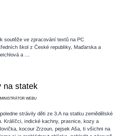
ík soutěže ve zpracování textů na PC
středních škol z České republiky, Maďarska a
Reichlová a …
y na statek
ADMINISTRÁTOR WEBU
poledne strávily děti ze 3.A na statku zemědělské
. Králíčci, indické kachny, prasnice, kozy a
alovička, kocour Zrzoun, pejsek Aša, ti všichni na