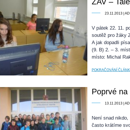
ZAV – Tale
23.11.2013 | 
V pátek 22. 11. 
soutěž pro žáky Z
A jak dopadli písa
(9. B) 2. – 3. mí
místo: Michal Ra
POKRAČOVÁNÍ ČLÁN
Poprvé na
13.11.2013 | 
Není snad nikdo, 
často krátíme svo