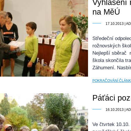
Vyhlášení 
na MěÚ
17.10.2013 | 
Středeční odpoled
rožnovských škol
Nejlepší sběrač n
škola skončila t
Záhumení. Nasbír
POKRAČOVÁNÍ ČLÁN
Páťáci poz
16.10.2013 | 
Ve čtvrtek 10.10.