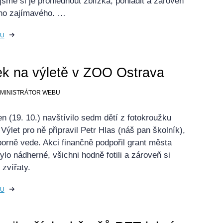
 jsme si je prohlédnout zblízka, pohladit a zároveň
ho zajímavého. …
KU
k na výletě v ZOO Ostrava
ADMINISTRÁTOR WEBU
en (19. 10.) navštívilo sedm dětí z fotokroužku
ýlet pro ně připravil Petr Hlas (náš pan školník),
orně vede. Akci finančně podpořil grant města
lo nádherné, všichni hodně fotili a zároveň si
 zvířaty.
KU