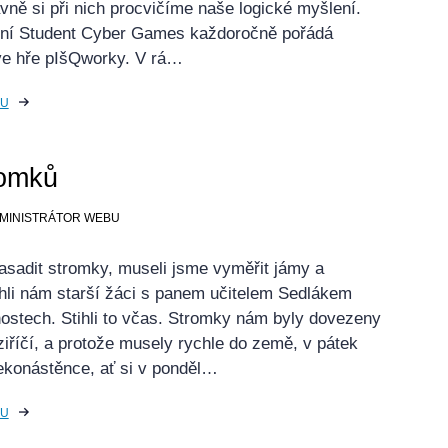
vně si při nich procvičíme naše logické myšlení.
ní Student Cyber Games každoročně pořádá
 ve hře pIšQworky. V rá…
KU
romků
ADMINISTRÁTOR WEBU
asadit stromky, museli jsme vyměřit jámy a
hli nám starší žáci s panem učitelem Sedlákem
ostech. Stihli to včas. Stromky nám byly dovezeny
říčí, a protože musely rychle do země, v pátek
ekonástěnce, ať si v ponděl…
KU