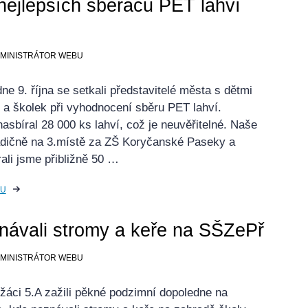
nejlepších sběračů PET lahví
ADMINISTRÁTOR WEBU
ne 9. října se setkali představitelé města s dětmi
 a školek při vyhodnocení sběru PET lahví.
asbíral 28 000 ks lahví, což je neuvěřitelné. Naše
radičně na 3.místě za ZŠ Koryčanské Paseky a
ali jsme přibližně 50 …
KU
návali stromy a keře na SŠZePř
ADMINISTRÁTOR WEBU
 žáci 5.A zažili pěkné podzimní dopoledne na