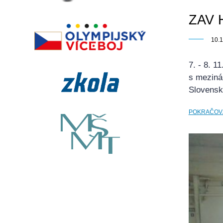
ZAV 
10.
7. - 8. 
s mezinár
Slovensk
POKRAČOV