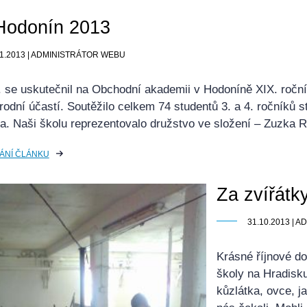
Hodonín 2013
11.2013 | ADMINISTRÁTOR WEBU
11. se uskutečnil na Obchodní akademii v Hodoníně XIX. ročn
odní účastí. Soutěžilo celkem 74 studentů 3. a 4. ročníků 
a. Naši školu reprezentovalo družstvo ve složení – Zuzka 
ÁNÍ ČLÁNKU
Za zvířátk
31.10.2013 | 
Krásné říjnové do
školy na Hradisku
kůzlátka, ovce, j