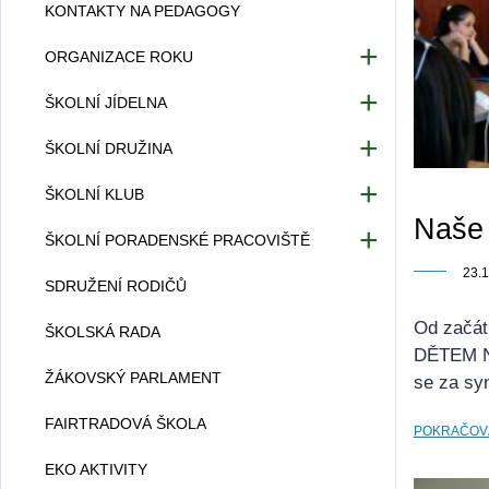
KONTAKTY NA PEDAGOGY
Poptávkové řízení
GDPR
ORGANIZACE ROKU
Organizace školního roku
ŠKOLNÍ JÍDELNA
Organizace tříd
Kontakty ŠJ
ŠKOLNÍ DRUŽINA
Rozvrh hodin
Jídelníček
Charakteristika
ŠKOLNÍ KLUB
Zvonění
Základní informace pro strávníky
Organizace a provoz
Naše 
Sešity a pomůcky
O školním klubu
ŠKOLNÍ PORADENSKÉ PRACOVIŠTĚ
Přihláška ke školnímu stravování
Vnitřní řád ŠD
Dramatický kroužek
23.
Provozní řád ŠJ pro zaměstnance
Výchovná a kariérová poradkyně
SDRUŽENÍ RODIČŮ
Školní časopis
Provozní řád ŠJ pro cizí strávníky
Přijímací řízení
Od začát
ŠKOLSKÁ RADA
Vnitřní řád ŠK
Ceny obědů
Školní metodik prevence
DĚTEM Na
ŽÁKOVSKÝ PARLAMENT
Školní psycholog
se za sym
Školní speciální pedagog
FAIRTRADOVÁ ŠKOLA
POKRAČOV
EKO AKTIVITY