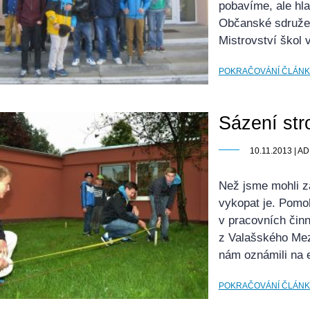
pobavíme, ale hla
Občanské sdruže
Mistrovství škol
POKRAČOVÁNÍ ČLÁN
Sázení st
10.11.2013 | 
Než jsme mohli z
vykopat je. Pomo
v pracovních činn
z Valašského Mezi
nám oznámili na 
POKRAČOVÁNÍ ČLÁN