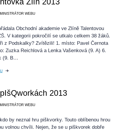
ntovka Zlín 2013
ADMINISTRÁTOR WEBU
pořádala Obchodní akademie ve Zlíně Talentovou
Š. V kategorii pokročilí se utkalo celkem 38 žáků.
ři z Podskalky? Zvítězili! 1. místo: Pavel Černota
sto: Zuzka Reichlová a Lenka Vašenková (9. A) 6.
k (9. B…
KU
 pIšQworkách 2013
ADMINISTRÁTOR WEBU
kdo by neznal hru piškvorky. Touto oblíbenou hrou
u volnou chvíli. Nejen, že se u piškvorek dobře