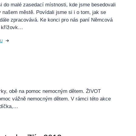
si do malé zasedací místnosti, kde jsme besedovali
v našem městě. Povídali jsme si i o tom, jak se
 dále zpracovává. Ke konci pro nás paní Němcová
u křížovk…
KU
sbírky, obě na pomoc nemocným dětem. ŽIVOT
pomoc vážně nemocným dětem. V rámci této akce
rdíčka,…