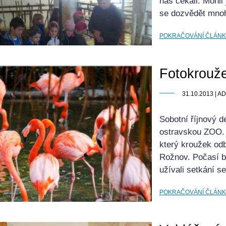
nás čekali. Mohli
se dozvědět mno
POKRAČOVÁNÍ ČLÁN
Fotokrouže
31.10.2013 | 
Sobotní říjnový d
ostravskou ZOO. V
který kroužek odb
Rožnov. Počasí by
užívali setkání se
POKRAČOVÁNÍ ČLÁN