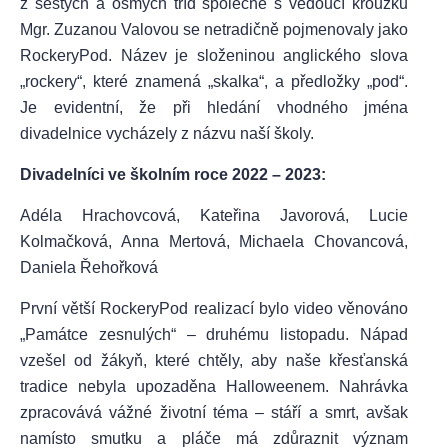
z šestých a osmých tříd společně s vedoucí kroužku
Mgr. Zuzanou Valovou se netradičně pojmenovaly jako
RockeryPod. Název je složeninou anglického slova
„rockery“, které znamená „skalka“, a předložky „pod“.
Je evidentní, že při hledání vhodného jména
divadelnice vycházely z názvu naší školy.
Divadelníci ve školním roce 2022 – 2023:
Adéla Hrachovcová, Kateřina Javorová, Lucie
Kolmačková, Anna Mertová, Michaela Chovancová,
Daniela Řehořková
První větší RockeryPod realizací bylo video věnováno
„Památce zesnulých“ – druhému listopadu. Nápad
vzešel od žákyň, které chtěly, aby naše křesťanská
tradice nebyla upozaděna Halloweenem. Nahrávka
zpracovává vážné životní téma – stáří a smrt, avšak
namísto smutku a pláče má zdůraznit význam