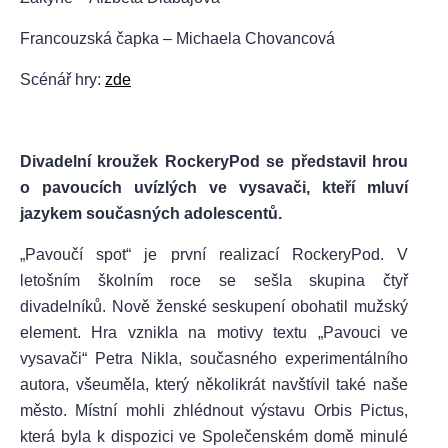
Francouzská čapka – Michaela Chovancová
Scénář hry:
zde
Divadelní kroužek RockeryPod se představil hrou
o pavoucích uvízlých ve vysavači, kteří mluví
jazykem současných adolescentů.
„Pavoučí spot“ je první realizací RockeryPod. V
letošním školním roce se sešla skupina čtyř
divadelníků. Nově ženské seskupení obohatil mužský
element. Hra vznikla na motivy textu „Pavouci ve
vysavači“ Petra Nikla, současného experimentálního
autora, všeuměla, který několikrát navštívil také naše
město. Místní mohli zhlédnout výstavu Orbis Pictus,
která byla k dispozici ve Společenském domě minulé