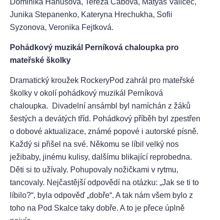
Dominika Hanušová, Tereza Cábová, Matyáš Valicec,
Junika Stepanenko, Kateryna Hrechukha, Sofii
Syzonova, Veronika Fejtková.
Pohádkový muzikál Perníková chaloupka pro
mateřské školky
Dramatický kroužek RockeryPod zahrál pro mateřské
školky v okolí pohádkový muzikál Perníková
chaloupka. Divadelní ansámbl byl namíchán z žáků
šestých a devátých tříd. Pohádkový příběh byl zpestřen
o dobové aktualizace, známé popové i autorské písně.
Každý si přišel na své. Někomu se líbil velký nos
ježibaby, jinému kulisy, dalšímu blikající reprobedna.
Děti si to užívaly. Pohupovaly nožičkami v rytmu,
tancovaly. Nejčastější odpovědí na otázku: „Jak se ti to
líbilo?“, byla odpověď „dobře“. A tak nám všem bylo z
toho na Pod Skalce taky dobře. A to je přece úplně