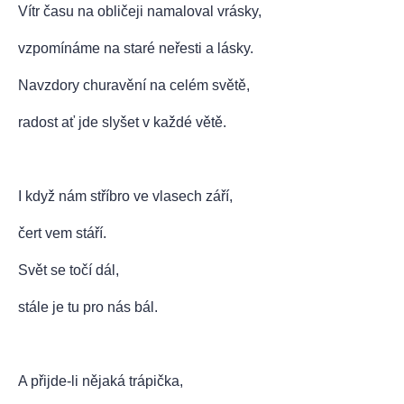
Vítr času na obličeji namaloval vrásky,
vzpomínáme na staré neřesti a lásky.
Navzdory churavění na celém světě,
radost ať jde slyšet v každé větě.
I když nám stříbro ve vlasech září,
čert vem stáří.
Svět se točí dál,
stále je tu pro nás bál.
A přijde-li nějaká trápička,