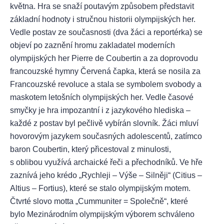
května. Hra se snaží poutavým způsobem představit
základní hodnoty i stručnou historii olympijských her.
Vedle postav ze současnosti (dva žáci a reportérka) se
objeví po zaznění hromu zakladatel moderních
olympijských her Pierre de Coubertin a za doprovodu
francouzské hymny Červená čapka, která se nosila za
Francouzské revoluce a stala se symbolem svobody a
maskotem letošních olympijských her. Vedle časové
smyčky je hra impozantní i z jazykového hlediska –
každé z postav byl pečlivě vybírán slovník. Žáci mluví
hovorovým jazykem současných adolescentů, zatímco
baron Coubertin, který přicestoval z minulosti,
s oblibou využívá archaické řeči a přechodníků. Ve hře
zaznívá jeho krédo „Rychleji – Výše – Silněji“ (Citius –
Altius – Fortius), které se stalo olympijským motem.
Čtvrté slovo motta „Cummuniter = Společně“, které
bylo Mezinárodním olympijským výborem schváleno