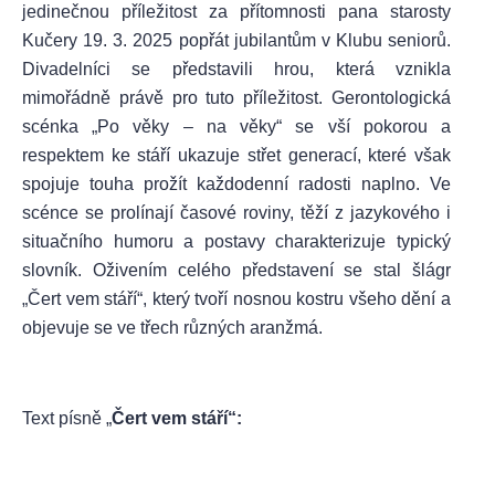
jedinečnou příležitost za přítomnosti pana starosty
Kučery 19. 3. 2025 popřát jubilantům v Klubu seniorů.
Divadelníci se představili hrou, která vznikla
mimořádně právě pro tuto příležitost. Gerontologická
scénka „Po věky – na věky“ se vší pokorou a
respektem ke stáří ukazuje střet generací, které však
spojuje touha prožít každodenní radosti naplno. Ve
scénce se prolínají časové roviny, těží z jazykového i
situačního humoru a postavy charakterizuje typický
slovník. Oživením celého představení se stal šlágr
„Čert vem stáří“, který tvoří nosnou kostru všeho dění a
objevuje se ve třech různých aranžmá.
Text písně „
Čert vem stáří“: