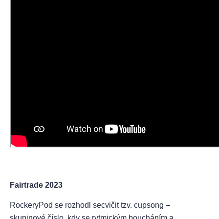
Fairtrade 2023
RockeryPod se rozhodl secvičit tzv. cupsong –
skupinové číslo, kdy se rytmickým boucháním a