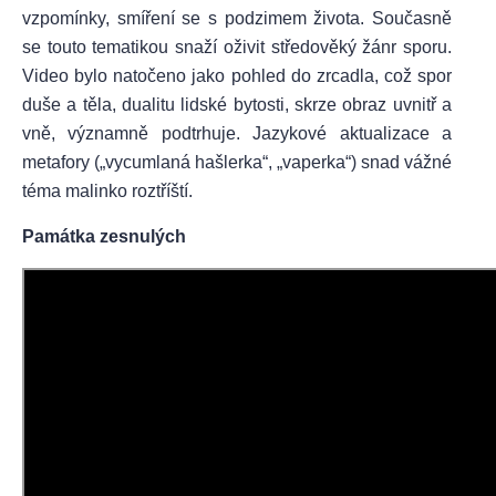
vzpomínky, smíření se s podzimem života. Současně
se touto tematikou snaží oživit středověký žánr sporu.
Video bylo natočeno jako pohled do zrcadla, což spor
duše a těla, dualitu lidské bytosti, skrze obraz uvnitř a
vně, významně podtrhuje. Jazykové aktualizace a
metafory („vycumlaná hašlerka“, „vaperka“) snad vážné
téma malinko roztříští.
Památka zesnulých