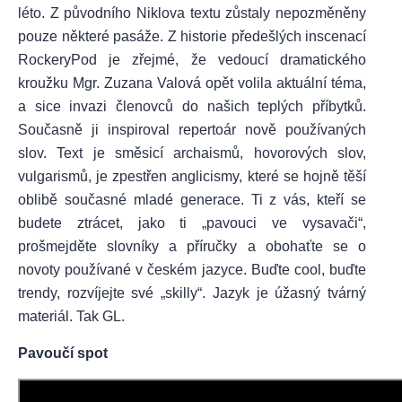
léto. Z původního Niklova textu zůstaly nepozměněny
pouze některé pasáže. Z historie předešlých inscenací
RockeryPod je zřejmé, že vedoucí dramatického
kroužku Mgr. Zuzana Valová opět volila aktuální téma,
a sice invazi členovců do našich teplých příbytků.
Současně ji inspiroval repertoár nově používaných
slov. Text je směsicí archaismů, hovorových slov,
vulgarismů, je zpestřen anglicismy, které se hojně těší
oblibě současné mladé generace. Ti z vás, kteří se
budete ztrácet, jako ti „pavouci ve vysavači“,
prošmejděte slovníky a příručky a obohaťte se o
novoty používané v českém jazyce. Buďte cool, buďte
trendy, rozvíjejte své „skilly“. Jazyk je úžasný tvárný
materiál. Tak GL.
Pavoučí spot