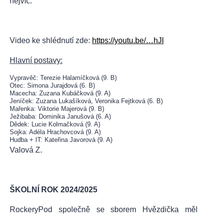
nejvíc.
Video ke shlédnutí zde:
https://youtu.be/…hJI
Hlavní postavy:
Vypravěč: Terezie Halamíčková (9. B)
Otec: Simona Jurajdová (6. B)
Macecha: Zuzana Kubáčková (9. A)
Jeníček: Zuzana Lukašíková, Veronika Fejtková (6. B)
Mařenka: Viktorie Majerová (9. B)
Ježibaba: Dominika Janušová (6. A)
Dědek: Lucie Kolmačková (9. A)
Sojka: Adéla Hrachovcová (9. A)
Hudba + IT: Kateřina Javorová (9. A)
Valová Z.
ŠKOLNÍ ROK 2024/2025
RockeryPod společně se sborem Hvězdička měl