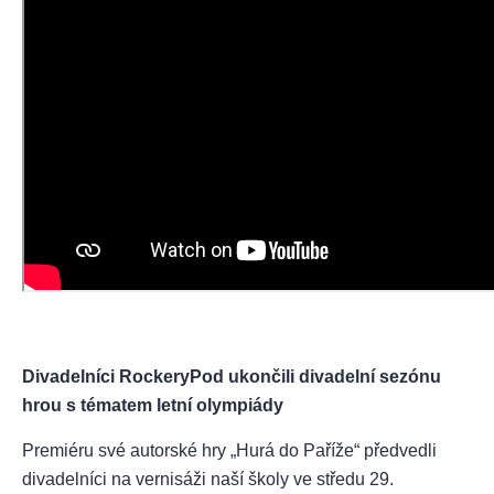
Divadelníci RockeryPod ukončili divadelní sezónu
hrou s tématem letní olympiády
Premiéru své autorské hry „Hurá do Paříže“ předvedli
divadelníci na vernisáži naší školy ve středu 29.