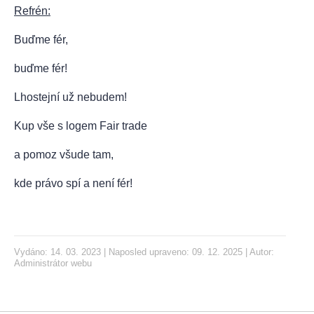
Refrén:
Buďme fér,
buďme fér!
Lhostejní už nebudem!
Kup vše s logem Fair trade
a pomoz všude tam,
kde právo spí a není fér!
Vydáno: 14. 03. 2023 | Naposled upraveno: 09. 12. 2025 | Autor:
Administrátor webu