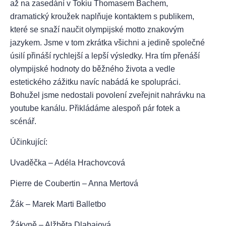
až na zasedání v Tokiu Thomasem Bachem,
dramatický kroužek naplňuje kontaktem s publikem,
které se snaží naučit olympijské motto znakovým
jazykem. Jsme v tom zkrátka všichni a jedině společné
úsilí přináší rychlejší a lepší výsledky. Hra tím přenáší
olympijské hodnoty do běžného života a vedle
estetického zážitku navíc nabádá ke spolupráci.
Bohužel jsme nedostali povolení zveřejnit nahrávku na
youtube kanálu. Přikládáme alespoň pár fotek a
scénář.
Účinkující:
Uvaděčka – Adéla Hrachovcová
Pierre de Coubertin – Anna Mertová
Žák – Marek Marti Balletbo
Žákyně – Alžběta Dlabajová