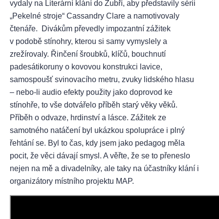
vydaly na Literární klání do Zubří, aby představily sérii
„Pekelné stroje“ Cassandry Clare a namotivovaly
čtenáře. Divákům převedly impozantní zážitek
v podobě stínohry, kterou si samy vymyslely a
zrežírovaly. Řinčení šroubků, klíčů, bouchnutí
padesátikoruny o kovovou konstrukci lavice,
samospoušť svinovacího metru, zvuky lidského hlasu
– nebo-li audio efekty použity jako doprovod ke
stínohře, to vše dotvářelo příběh starý věky věků.
Příběh o odvaze, hrdinství a lásce. Zážitek ze
samotného natáčení byl ukázkou spolupráce i plný
řehtání se. Byl to čas, kdy jsem jako pedagog měla
pocit, že věci dávají smysl. A věřte, že se to přeneslo
nejen na mě a divadelníky, ale taky na účastníky klání i
organizátory místního projektu MAP.