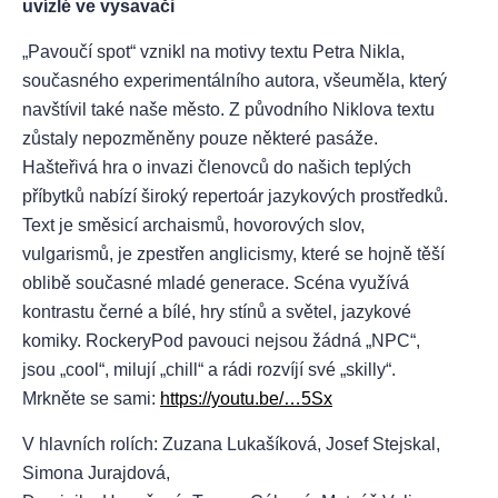
uvízlé ve vysavači
„Pavoučí spot“ vznikl na motivy textu Petra Nikla,
současného experimentálního autora, všeuměla, který
navštívil také naše město. Z původního Niklova textu
zůstaly nepozměněny pouze některé pasáže.
Hašteřivá hra o invazi členovců do našich teplých
příbytků nabízí široký repertoár jazykových prostředků.
Text je směsicí archaismů, hovorových slov,
vulgarismů, je zpestřen anglicismy, které se hojně těší
oblibě současné mladé generace. Scéna využívá
kontrastu černé a bílé, hry stínů a světel, jazykové
komiky. RockeryPod pavouci nejsou žádná „NPC“,
jsou „cool“, milují „chill“ a rádi rozvíjí své „skilly“.
Mrkněte se sami:
https://youtu.be/…5Sx
V hlavních rolích: Zuzana Lukašíková, Josef Stejskal,
Simona Jurajdová,