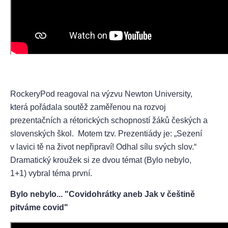
RockeryPod reagoval na výzvu Newton University,
která pořádala soutěž zaměřenou na rozvoj
prezentačních a rétorických schopností žáků českých a
slovenských škol. Motem tzv. Prezentiády je: „Sezení
v lavici tě na život nepřipraví! Odhal sílu svých slov.“
Dramatický kroužek si ze dvou témat (Bylo nebylo,
1+1) vybral téma první.
Bylo nebylo... "Covidohrátky aneb Jak v češtině
pitváme covid"