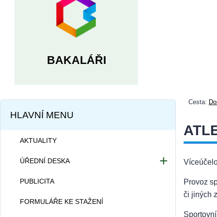
BAKALÁŘI
Cesta:
Do
HLAVNÍ MENU
ATLE
AKTUALITY
ÚŘEDNÍ DESKA
Víceúčelo
Dokumentace školy
PUBLICITA
Provoz sp
Projekty školy
či jiných
FORMULÁŘE KE STAŽENÍ
Informace dle zákona
Sportovní