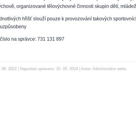
ýchově, organizované tělovýchovné činnosti skupin dětí, mládeže
dnotlivých hřišť slouží pouze k provozování takových sportovních
 uzpůsobeny
 číslo na správce: 731 131 897
 08. 2022 | Naposled upraveno: 15. 05. 2024 | Autor:
Administrátor webu