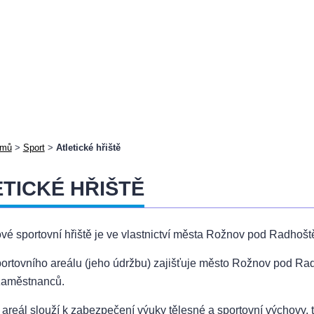
mů
>
Sport
>
Atletické hřiště
TICKÉ HŘIŠTĚ
vé sportovní hřiště je ve vlastnictví města Rožnov pod Radhošt
ortovního areálu (jeho údržbu) zajišťuje město Rožnov pod Rad
 zaměstnanců.
 areál slouží k zabezpečení výuky tělesné a sportovní výchovy,