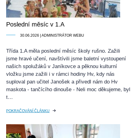
Poslední měsíc v 1.A
30.06.2026 | ADMINISTRÁTOR WEBU
Třída 1.A měla poslední měsíc školy rušno. Zažili
jsme hravé učení, navštívili jsme baletní vystoupení
našich spolužáků v Janíkovce a pěknou kulturní
vložku jsme zažili i v rámci hodiny Hv, kdy nás
suploval pan učitel Janošek a přivedl nám do Hv
maskota - tančícího dinouše - Neli moc děkujeme, byl
t…
POKRAČOVÁNÍ ČLÁNKU