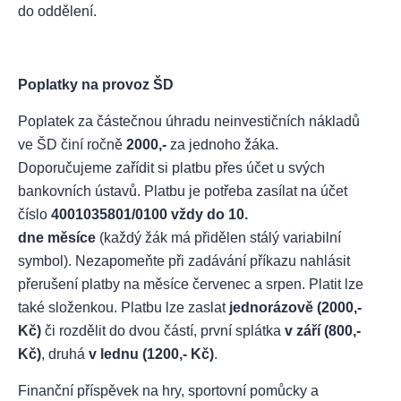
do oddělení.
Poplatky na provoz ŠD
Poplatek za částečnou úhradu neinvestičních nákladů
ve ŠD činí ročně
2000,-
za jednoho žáka.
Doporučujeme zařídit si platbu přes účet u svých
bankovních ústavů. Platbu je potřeba zasílat na účet
číslo
4001035801/0100 vždy do 10.
dne měsíce
(každý žák má přidělen stálý variabilní
symbol). Nezapomeňte při zadávání příkazu nahlásit
přerušení platby na měsíce červenec a srpen. Platit lze
také složenkou. Platbu lze zaslat
jednorázově (2000,-
Kč)
či rozdělit do dvou částí, první splátka
v září (800,-
Kč)
, druhá
v lednu (1200,- Kč)
.
Finanční příspěvek na hry, sportovní pomůcky a