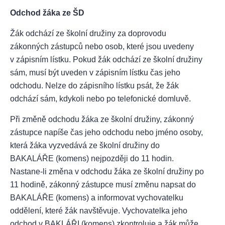
Odchod žáka ze ŠD
Žák odchází ze školní družiny za doprovodu
zákonných zástupců nebo osob, které jsou uvedeny
v zápisním lístku. Pokud žák odchází ze školní družiny
sám, musí být uveden v zápisním lístku čas jeho
odchodu. Nelze do zápisního lístku psát, že žák
odchází sám, kdykoli nebo po telefonické domluvě.
Při změně odchodu žáka ze školní družiny, zákonný
zástupce napíše čas jeho odchodu nebo jméno osoby,
která žáka vyzvedává ze školní družiny do
BAKALÁŘE (komens) nejpozději do 11 hodin.
Nastane-li změna v odchodu žáka ze školní družiny po
11 hodině, zákonný zástupce musí změnu napsat do
BAKALÁŘE (komens) a informovat vychovatelku
oddělení, které žák navštěvuje. Vychovatelka jeho
odchod v BAKLÁŘI (komens) zkontroluje a žák může