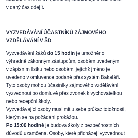
v daný čas odejít.
VYZVEDÁVÁNÍ ÚČASTNÍKŮ ZÁJMOVÉHO
VZDĚLÁVÁNÍ V ŠD
Vyzvedávání žáků
do 15 hodin
je umožněno
výhradně zákonným zástupcům, osobám uvedeným
v zápisním lístku nebo osobám, jejichž jméno je
uvedeno v omluvence podané přes systém Bakaláři.
Tyto osoby mohou účastníky zájmového vzdělávání
vyzvednout po domluvě přes zvonek k vychovatelkou
nebo recepční školy.
Vyzvedávající osoby musí mít u sebe průkaz totožnosti,
kterým se na požádání prokážou.
Po 15:00 hodině
je budova školy z bezpečnostních
důvodů uzamčena. Osoby, které přicházejí vyzvednout