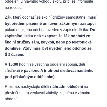
oddělení u hlavního vchodu školy, příp. se informujte
na recepci.
Žák, který odchází ze školní družiny samostatně,
musí
být předem písemně omluven zákonnými zástupci
,
pokud není jeho odchod uveden v zápisním lístku.
Do
zápisního lístku nelze zapsat, že žák odchází ze
školní družiny sám, kdykoli, nebo po telefonické
domluvě. Vždy musí být uveden jeho odchod ze
ŠD časem.
V 15:00
hodin se všechna oddělení spojují, děti
zůstávají
v pavilonu A (nutnost sledovat nástěnku
pod příslušným oddělením).
Prosíme, nachystejte dítěti
náhradní oblečení
na
převlečení pro venkovní aktivity, zejména v zimním
období.