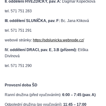
II. oddělení HVĚZDIČKY, pav. A:
Dagmar Kopečková
tel. 571 751 283
III. oddělení SLUNÍČKA, pav. F:
Bc. Jana Kliková
tel. 571 751 291
webové stránky:
https://sdslunicka.webnode.cz/
IV. oddělení DRACI, pav. E, 3.B (přízemí):
Eliška
Divínová
tel. 571 751 290
Provozní doba ŠD
Ranní družina (před vyučováním):
6:00 – 7:45 (pav. A)
Odpolední družina (po vyučování):
11:45 – 17:00