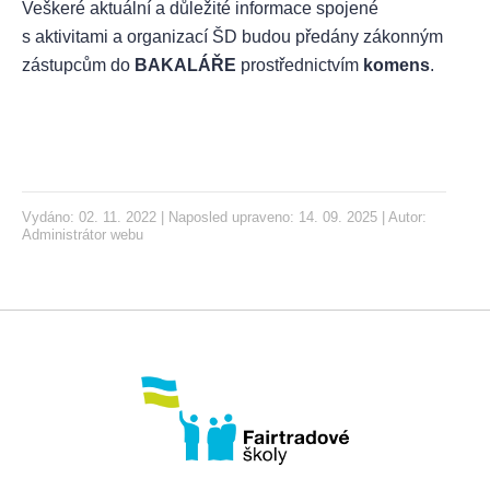
Veškeré aktuální a důležité informace spojené
s aktivitami a organizací ŠD budou předány zákonným
zástupcům do
BAKALÁŘE
prostřednictvím
komens
.
Vydáno: 02. 11. 2022 | Naposled upraveno: 14. 09. 2025 | Autor:
Administrátor webu