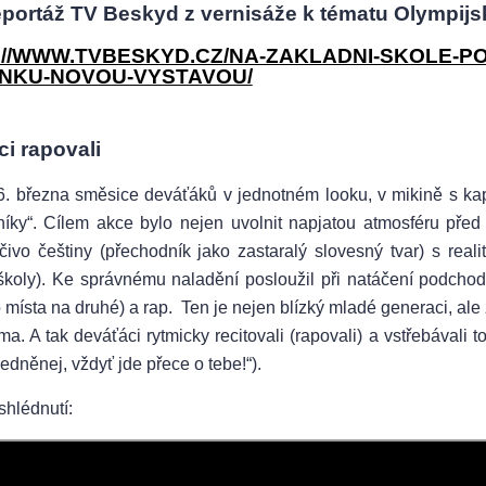
portáž TV Beskyd z vernisáže k tématu Olympijs
://WWW.TVBESKYD.CZ/NA-ZAKLADNI-SKOLE-PO
NKU-NOVOU-VYSTAVOU/
i rapovali
6. března směsice deváťáků v jednotném looku, v mikině s kapuc
íky“. Cílem akce bylo nejen uvolnit napjatou atmosféru před p
čivo češtiny (přechodník jako zastaralý slovesný tvar) s real
školy). Ke správnému naladění posloužil při natáčení podchod
 místa na druhé) a rap. Ten je nejen blízký mladé generaci, al
ma. A tak deváťáci rytmicky recitovali (rapovali) a vstřebávali 
dněnej, vždyť jde přece o tebe!“).
shlédnutí: