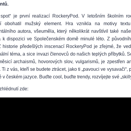
ntů.
 spot“ je první realizací RockeryPod. V letošním školním r
í obohatil mužský element. Hra vznikla na motivy textu
tálního autora, všeuměla, který několikrát navštívil také naš
la k dispozici ve Společenském domě minulé léto. Z původní
Z historie předešlých inscenací RockeryPod je zřejmé, že ve
tuální téma, a sice invazi členovců do našich teplých příbytků. 
měsicí archaismů, hovorových slov, vulgarismů, je zpestřen a
 Ti z vás, kteří se budete ztrácet, jako ti „pavouci ve vysavači“
 v českém jazyce. Buďte cool, buďte trendy, rozvíjejte své „skill
zhlédnutí zde: