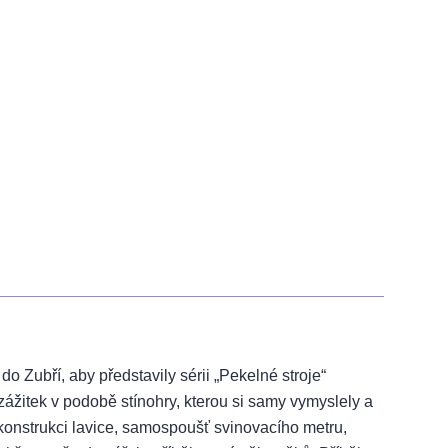
do Zubří, aby představily sérii „Pekelné stroje“
žitek v podobě stínohry, kterou si samy vymyslely a
 konstrukci lavice, samospoušť svinovacího metru,