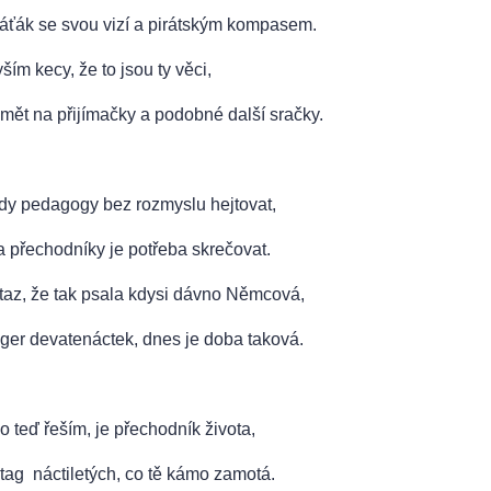
ťák se svou vizí a pirátským kompasem.
ím kecy, že to jsou ty věci,
ět na přijímačky a podobné další sračky.
dy pedagogy bez rozmyslu hejtovat,
a přechodníky je potřeba skrečovat.
taz, že tak psala kdysi dávno Němcová,
nger devatenáctek, dnes je doba taková.
o teď řeším, je přechodník života,
htag náctiletých, co tě kámo zamotá.