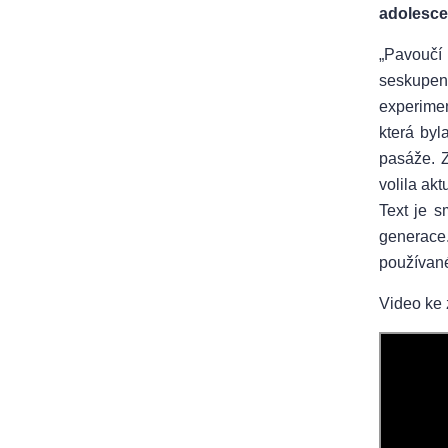
adolesce
„Pavoučí
seskupen
experimen
která by
pasáže. 
volila ak
Text je s
generace.
používané
Video ke 