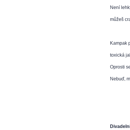
Není lehký
můžeš craf
Kampak pů
toxická j
Oprosti s
Nebuď, ma
Divadeln