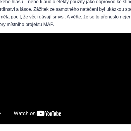
ského hlasu – nebo-li audio efekty použity jako doprovod ke stín
rdinství a lásce. Zážitek ze samotného natáčení byl ukázkou spol
la pocit, že věci dávají smysl. A věřte, že se to přeneslo nejen
ory místního projektu MAP.