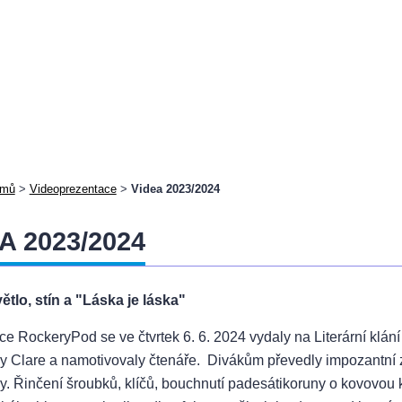
mů
>
Videoprezentace
>
Videa 2023/2024
A 2023/2024
ětlo, stín a "Láska je láska"
e RockeryPod se ve čtvrtek 6. 6. 2024 vydaly na Literární klání 
 Clare a namotivovaly čtenáře. Divákům převedly impozantní zá
ly. Řinčení šroubků, klíčů, bouchnutí padesátikoruny o kovovou