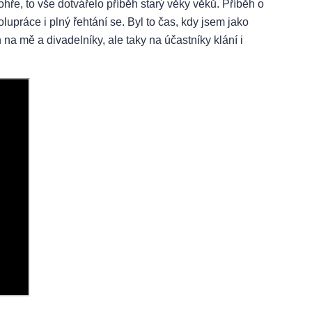
ohře, to vše dotvářelo příběh starý věky věků. Příběh o
upráce i plný řehtání se. Byl to čas, kdy jsem jako
 na mě a divadelníky, ale taky na účastníky klání i