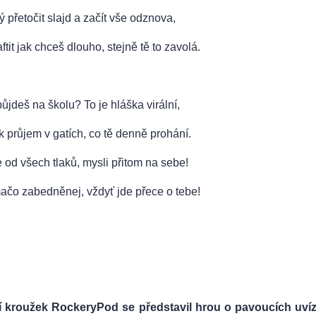
 přetočit slajd a začít vše odznova,
tit jak chceš dlouho, stejně tě to zavolá.
jdeš na školu? To je hláška virální,
ak průjem v gatích, co tě denně prohání.
e od všech tlaků, mysli přitom na sebe!
čo zabedněnej, vždyť jde přece o tebe!
í kroužek RockeryPod se představil hrou o pavoucích uvíz