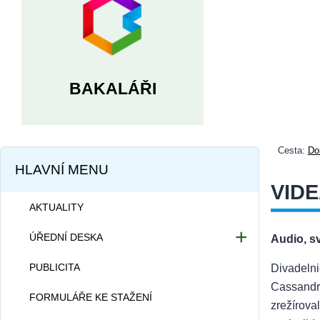
BAKALÁŘI
Cesta:
Do
HLAVNÍ MENU
VIDE
AKTUALITY
ÚŘEDNÍ DESKA
Audio, sv
Dokumentace školy
PUBLICITA
Divadelnic
Projekty školy
Cassandry
FORMULÁŘE KE STAŽENÍ
zrežírova
Informace dle zákona