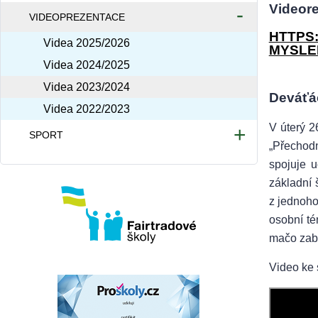
Videore
VIDEOPREZENTACE
HTTPS
Videa 2025/2026
MYSLE
Videa 2024/2025
Videa 2023/2024
Deváťác
Videa 2022/2023
V úterý 2
SPORT
„Přechodn
Atletické hřiště
spojuje u
Provoz tělocvičny
základní 
z jednoho
osobní té
mačo zabe
Video ke 