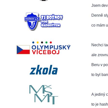
Jsem devá
Denně slyš
co mám um
Nechci ta
ale zrovn
Beru v po
to byl ba
A jediný c
to je has