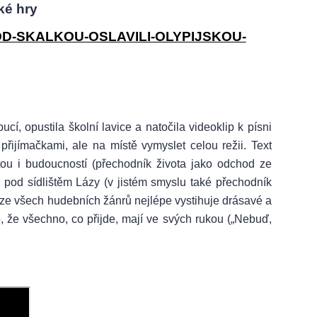
ké hry
D-SKALKOU-OSLAVILI-OLYPIJSKOU-
í, opustila školní lavice a natočila videoklip k písni
řijímačkami, ale na místě vymyslet celou režii. Text
itou i budoucností (přechodník života jako odchod ze
 pod sídlištěm Lázy (v jistém smyslu také přechodník
e ze všech hudebních žánrů nejlépe vystihuje drásavé a
to, že všechno, co přijde, mají ve svých rukou („Nebuď,