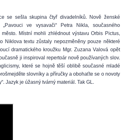
oce se sešla skupina čtyř divadelníků. Nově ženské
 „Pavouci ve vysavači“ Petra Nikla, současného
e město. Místní mohli zhlédnout výstavu Orbis Pictus,
ho Niklova textu zůstaly nepozměněny pouze některé
doucí dramatického kroužku Mgr. Zuzana Valová opět
Současně ji inspiroval repertoár nově používaných slov.
nglicismy, které se hojně těší oblibě současné mladé
, prošmejděte slovníky a příručky a obohaťte se o novoty
y“. Jazyk je úžasný tvárný materiál. Tak GL.