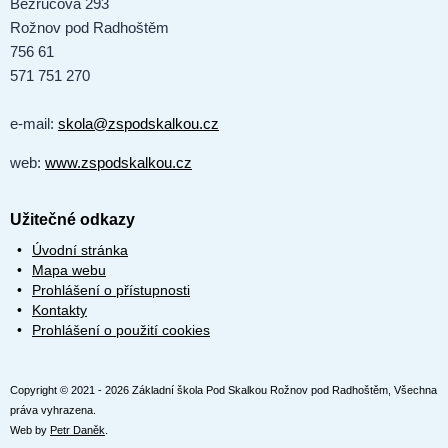
Bezručova 293
Rožnov pod Radhoštěm
756 61
571 751 270
e-mail:
skola@zspodskalkou.cz
web:
www.zspodskalkou.cz
Užitečné odkazy
Úvodní stránka
Mapa webu
Prohlášení o přístupnosti
Kontakty
Prohlášení o použití cookies
Copyright © 2021 - 2026 Základní škola Pod Skalkou Rožnov pod Radhoštěm, Všechna
práva vyhrazena.
Web by
Petr Daněk
.