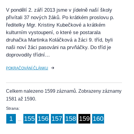
V pondělí 2. září 2013 jsme v jídelně naší školy
přivítali 37 nových žáků. Po krátkém proslovu p.
ředitelky Mgr. Kristiny Kubečkové a krátkém
kulturním vystoupení, o které se postarala
druhačka Martinka Koláčková a žáci 9. tříd, byli
naši noví žáci pasováni na prvňáčky. Do tříd je
doprovodily třídní…
POKRAČOVÁNÍ ČLÁNKU
Celkem nalezeno 1599 záznamů. Zobrazeny záznamy
1581 až 1590.
Strana:
1
155
156
157
158
159
160
…