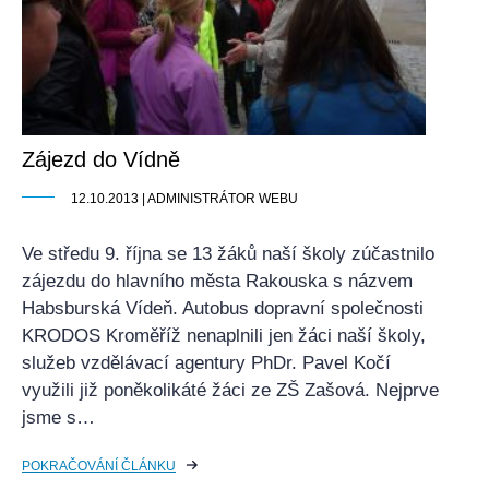
Zájezd do Vídně
12.10.2013 | ADMINISTRÁTOR WEBU
Ve středu 9. října se 13 žáků naší školy zúčastnilo
zájezdu do hlavního města Rakouska s názvem
Habsburská Vídeň. Autobus dopravní společnosti
KRODOS Kroměříž nenaplnili jen žáci naší školy,
služeb vzdělávací agentury PhDr. Pavel Kočí
využili již poněkolikáté žáci ze ZŠ Zašová. Nejprve
jsme s…
POKRAČOVÁNÍ ČLÁNKU