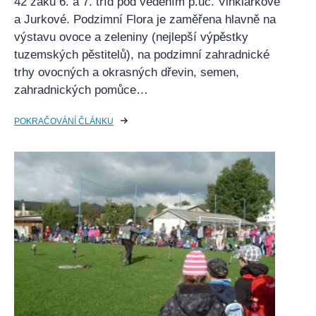
42 žáků 6. a 7. tříd pod vedením p.uč. Vinklárkové
a Jurkové. Podzimní Flora je zaměřena hlavně na
výstavu ovoce a zeleniny (nejlepší výpěstky
tuzemských pěstitelů), na podzimní zahradnické
trhy ovocných a okrasných dřevin, semen,
zahradnických pomůce…
POKRAČOVÁNÍ ČLÁNKU