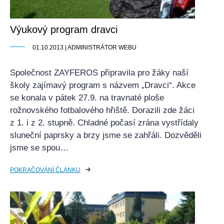
Výukový program dravci
01.10.2013 | ADMINISTRÁTOR WEBU
Společnost ZAYFEROS připravila pro žáky naší
školy zajímavý program s názvem „Dravci“. Akce
se konala v pátek 27.9. na travnaté ploše
rožnovského fotbalového hřiště. Dorazili zde žáci
z 1. i z 2. stupně. Chladné počasí zrána vystřídaly
sluneční paprsky a brzy jsme se zahřáli. Dozvěděli
jsme se spou…
POKRAČOVÁNÍ ČLÁNKU