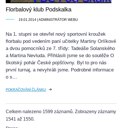
Florbalový klub Podskalka
19.01.2014 | ADMINISTRÁTOR WEBU
Na 1. stupni se otevřel nový sportovní kroužek
florbalu pod vedením paní učitelky Martiny Orlíkové
a dvou pomocníků ze 7. třídy: Tadeáše Solanského
a Martina Nevluda. Přihlásili jsme se do soutěže O
školský pohár České pojišťovny. Byl to pro nás
první turnaj, a nevyhráli jsme. Podrobné informace
o s…
POKRAČOVÁNÍ ČLÁNKU
Celkem nalezeno 1599 záznamů. Zobrazeny záznamy
1541 až 1550.