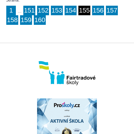
Strana:
1
151
152
153
154
155
156
157
…
158
159
160