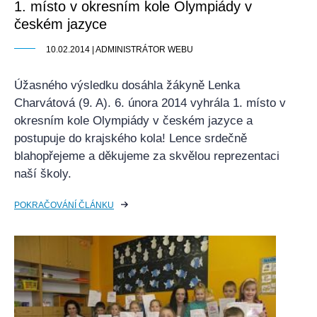
1. místo v okresním kole Olympiády v
českém jazyce
10.02.2014 | ADMINISTRÁTOR WEBU
Úžasného výsledku dosáhla žákyně Lenka
Charvátová (9. A). 6. února 2014 vyhrála 1. místo v
okresním kole Olympiády v českém jazyce a
postupuje do krajského kola! Lence srdečně
blahopřejeme a děkujeme za skvělou reprezentaci
naší školy.
POKRAČOVÁNÍ ČLÁNKU