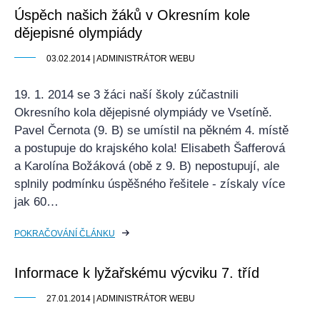
Úspěch našich žáků v Okresním kole
dějepisné olympiády
03.02.2014 | ADMINISTRÁTOR WEBU
19. 1. 2014 se 3 žáci naší školy zúčastnili
Okresního kola dějepisné olympiády ve Vsetíně.
Pavel Černota (9. B) se umístil na pěkném 4. místě
a postupuje do krajského kola! Elisabeth Šafferová
a Karolína Božáková (obě z 9. B) nepostupují, ale
splnily podmínku úspěšného řešitele - získaly více
jak 60…
POKRAČOVÁNÍ ČLÁNKU
Informace k lyžařskému výcviku 7. tříd
27.01.2014 | ADMINISTRÁTOR WEBU