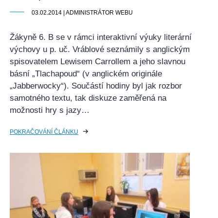
03.02.2014 | ADMINISTRÁTOR WEBU
Žákyně 6. B se v rámci interaktivní výuky literární
výchovy u p. uč. Vráblové seznámily s anglickým
spisovatelem Lewisem Carrollem a jeho slavnou
básní „Tlachapoud“ (v anglickém originále
„Jabberwocky“). Součástí hodiny byl jak rozbor
samotného textu, tak diskuze zaměřená na
možnosti hry s jazy…
POKRAČOVÁNÍ ČLÁNKU