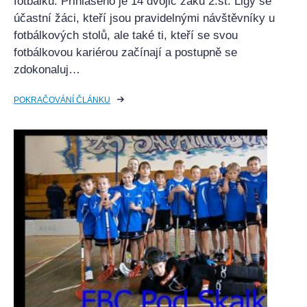
fotbálku. Přihlášeno je 14 dvojic žáků 2.st. Ligy se
účastní žáci, kteří jsou pravidelnými návštěvníky u
fotbálkových stolů, ale také ti, kteří se svou
fotbálkovou kariérou začínají a postupně se
zdokonaluj…
POKRAČOVÁNÍ ČLÁNKU