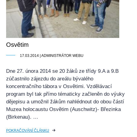
Osvětim
17.03.2014 | ADMINISTRÁTOR WEBU
Dne 27. února 2014 se 20 žáků ze třídy 9.A a 9.B
zúčastnilo zájezdu do areálu bývalého
koncentračního tábora v Osvětimi. Vzdělávací
program byl tak přímo tématicky začleněn do výuky
dějepisu a umožnil žákům nahlédnout do obou částí
Muzea holocaustu Osvětim (Auschwitz)- Březinka
(Birkenau). …
POKRAČOVÁNÍ ČLÁNKU