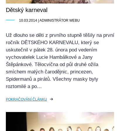
Dětský karneval
10.03.2014 | ADMINISTRÁTOR WEBU
Už dlouho se děti z prvního stupně těšily na první
ročník DĚTSKÉHO KARNEVALU, který se
uskutečnil v pátek 28. února pod vedením
vychovatelek Lucie Hambálkové a Jany
Štěpánkové. Tělocvična od půl druhé ožila
smíchem malých čarodějnic, princezen,
Spidermanů a pirátů. Všechny masky byly
roztomilé a po…
POKRAČOVÁNÍ ČLÁNKU