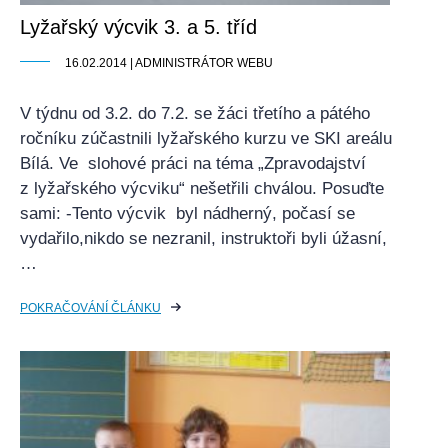
Lyžařský výcvik 3. a 5. tříd
16.02.2014 | ADMINISTRÁTOR WEBU
V týdnu od 3.2. do 7.2. se žáci třetího a pátého
ročníku zúčastnili lyžařského kurzu ve SKI areálu
Bílá. Ve slohové práci na téma „Zpravodajství
z lyžařského výcviku“ nešetřili chválou. Posuďte
sami: -Tento výcvik byl nádherný, počasí se
vydařilo,nikdo se nezranil, instruktoři byli úžasní,
…
POKRAČOVÁNÍ ČLÁNKU