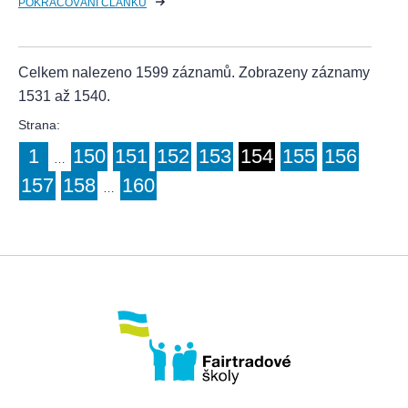
POKRAČOVÁNÍ ČLÁNKU
Celkem nalezeno 1599 záznamů. Zobrazeny záznamy
1531 až 1540.
Strana:
1
150
151
152
153
154
155
156
…
157
158
160
…