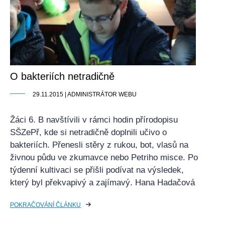
O bakteriích netradičně
29.11.2015 | ADMINISTRÁTOR WEBU
Žáci 6. B navštívili v rámci hodin přírodopisu
SŠZePř, kde si netradičně doplnili učivo o
bakteriích. Přenesli stěry z rukou, bot, vlasů na
živnou půdu ve zkumavce nebo Petriho misce. Po
týdenní kultivaci se přišli podívat na výsledek,
který byl překvapivý a zajímavý. Hana Hadačová
POKRAČOVÁNÍ ČLÁNKU