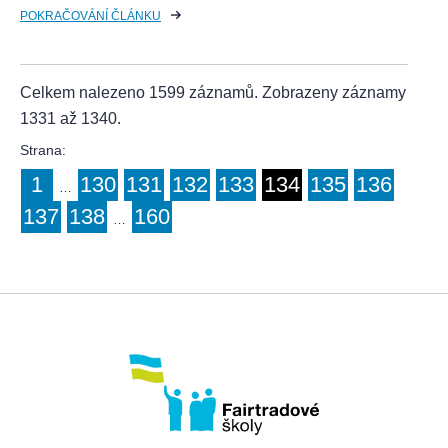
POKRAČOVÁNÍ ČLÁNKU
Celkem nalezeno 1599 záznamů. Zobrazeny záznamy
1331 až 1340.
Strana:
1
130
131
132
133
134
135
136
…
137
138
160
…