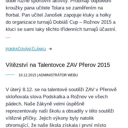
době různé sportovní aktivity. Probíhají odpolední
kroužky pana učitele Tolara se zaměřením na
florbal. Pan učitel Janošek zapojuje kluky a holky
do organizace turnajů Dobiáš Cup – Rožnov 2015 a
kluci se sami taky těchto třídenních turnajů účastní.
…
POKRAČOVÁNÍ ČLÁNKU
Vítězství na Talentovce ZAV Přerov 2015
10.12.2015 | ADMINISTRÁTOR WEBU
V úterý 8.12. se na talentové soutěži ZAV v Přerově
skloňovala slova Podskalka a Rožnov ve všech
pádech. Naše žákyně velmi úspěšně
reprezentovaly naši školu a obsadily v této soutěži
vítězné příčky. Jejich výkony byly natolik
ohromující, že naše škola získala i první místo