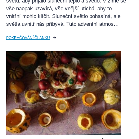
světu, aby přijalo sluneční teplo a světlo. V zimě se
vše naopak uzavírá, vše vnější utichá, aby to
vnitřní mohlo klíčit. Sluneční světlo pohasíná, ale
světla uvnitř nás přibývá. Tuto adventní atmos…
POKRAČOVÁNÍ ČLÁNKU