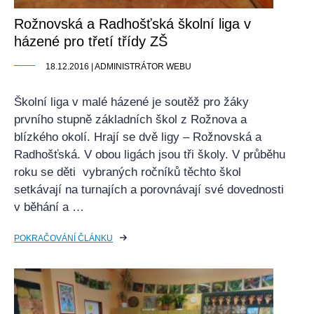
Rožnovská a Radhošťská školní liga v
házené pro třetí třídy ZŠ
18.12.2016 | ADMINISTRÁTOR WEBU
Školní liga v malé házené je soutěž pro žáky
prvního stupně základních škol z Rožnova a
blízkého okolí. Hrají se dvě ligy – Rožnovská a
Radhošťská. V obou ligách jsou tři školy. V průběhu
roku se děti vybraných ročníků těchto škol
setkávají na turnajích a porovnávají své dovednosti
v běhání a …
POKRAČOVÁNÍ ČLÁNKU