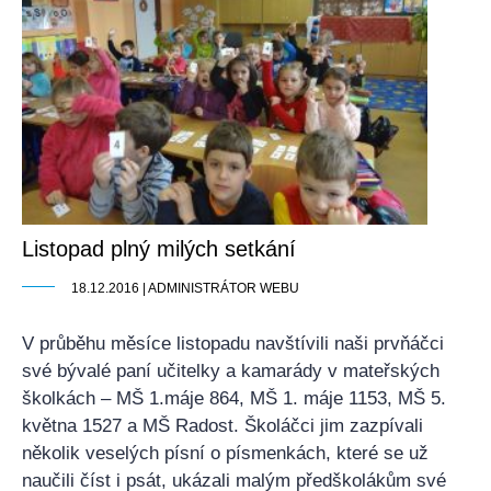
Listopad plný milých setkání
18.12.2016 | ADMINISTRÁTOR WEBU
V průběhu měsíce listopadu navštívili naši prvňáčci
své bývalé paní učitelky a kamarády v mateřských
školkách – MŠ 1.máje 864, MŠ 1. máje 1153, MŠ 5.
května 1527 a MŠ Radost. Školáčci jim zazpívali
několik veselých písní o písmenkách, které se už
naučili číst i psát, ukázali malým předškolákům své