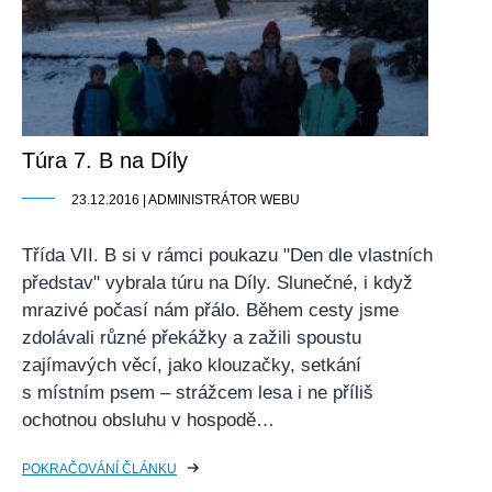
Túra 7. B na Díly
23.12.2016 | ADMINISTRÁTOR WEBU
Třída VII. B si v rámci poukazu "Den dle vlastních
představ" vybrala túru na Díly. Slunečné, i když
mrazivé počasí nám přálo. Během cesty jsme
zdolávali různé překážky a zažili spoustu
zajímavých věcí, jako klouzačky, setkání
s místním psem – strážcem lesa i ne příliš
ochotnou obsluhu v hospodě…
POKRAČOVÁNÍ ČLÁNKU