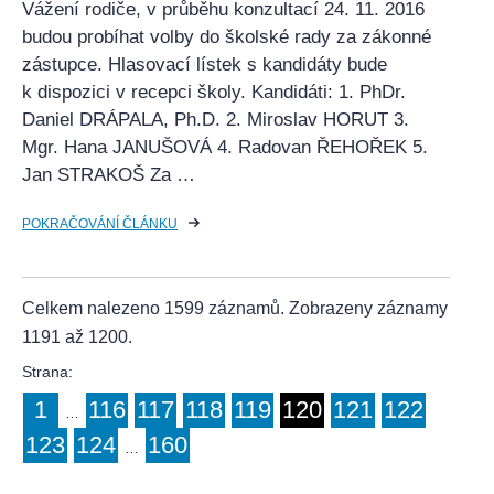
Vážení rodiče, v průběhu konzultací 24. 11. 2016
budou probíhat volby do školské rady za zákonné
zástupce. Hlasovací lístek s kandidáty bude
k dispozici v recepci školy. Kandidáti: 1. PhDr.
Daniel DRÁPALA, Ph.D. 2. Miroslav HORUT 3.
Mgr. Hana JANUŠOVÁ 4. Radovan ŘEHOŘEK 5.
Jan STRAKOŠ Za …
POKRAČOVÁNÍ ČLÁNKU
Celkem nalezeno 1599 záznamů. Zobrazeny záznamy
1191 až 1200.
Strana:
1
116
117
118
119
120
121
122
…
123
124
160
…