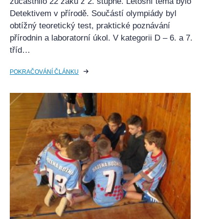
zúčastnilo 22 žáků z 2. stupně. Letošní téma bylo
Detektivem v přírodě. Součástí olympiády byl
obtížný teoretický test, praktické poznávání
přírodnin a laboratorní úkol. V kategorii D – 6. a 7.
tříd…
POKRAČOVÁNÍ ČLÁNKU