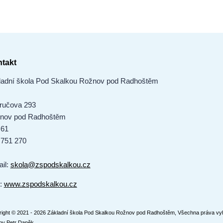
takt
ladní škola Pod Skalkou Rožnov pod Radhoštěm
ručova 293
nov pod Radhoštěm
 61
 751 270
ail:
skola@zspodskalkou.cz
:
www.zspodskalkou.cz
ight © 2021 - 2026 Základní škola Pod Skalkou Rožnov pod Radhoštěm, Všechna práva vy
by
Petr Daněk
.