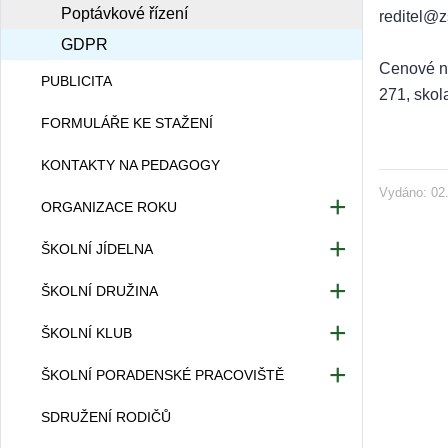
Poptávkové řízení
reditel@z
GDPR
Cenové na
PUBLICITA
271, sko
FORMULÁŘE KE STAŽENÍ
KONTAKTY NA PEDAGOGY
Vydáno: 02.
ORGANIZACE ROKU
Organizace školního roku
ŠKOLNÍ JÍDELNA
Organizace tříd
Kontakty ŠJ
ŠKOLNÍ DRUŽINA
Rozvrh hodin
Jídelníček
Charakteristika
ŠKOLNÍ KLUB
Zvonění
Základní informace pro strávníky
Organizace a provoz
Sešity a pomůcky
O školním klubu
ŠKOLNÍ PORADENSKÉ PRACOVIŠTĚ
Přihláška ke školnímu stravování
Vnitřní řád ŠD
Dramatický kroužek
Provozní řád ŠJ pro zaměstnance
Výchovná a kariérová poradkyně
SDRUŽENÍ RODIČŮ
Školní časopis
Provozní řád ŠJ pro cizí strávníky
Přijímací řízení