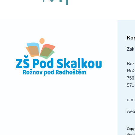
Kon
Zák
Bez
Rož
756
571
e-m
web
Copyr
Web 