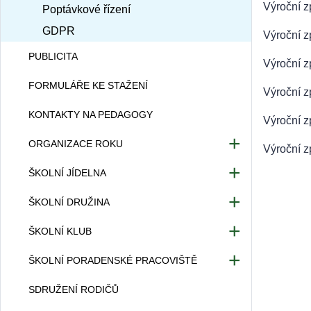
Výroční z
Poptávkové řízení
GDPR
Výroční z
PUBLICITA
Výroční z
FORMULÁŘE KE STAŽENÍ
Výroční z
KONTAKTY NA PEDAGOGY
Výroční z
ORGANIZACE ROKU
Výroční z
Organizace školního roku
ŠKOLNÍ JÍDELNA
Organizace tříd
Kontakty ŠJ
ŠKOLNÍ DRUŽINA
Rozvrh hodin
Jídelníček
Charakteristika
ŠKOLNÍ KLUB
Zvonění
Základní informace pro strávníky
Organizace a provoz
Sešity a pomůcky
O školním klubu
ŠKOLNÍ PORADENSKÉ PRACOVIŠTĚ
Přihláška ke školnímu stravování
Vnitřní řád ŠD
Dramatický kroužek
Provozní řád ŠJ pro zaměstnance
Výchovná a kariérová poradkyně
SDRUŽENÍ RODIČŮ
Školní časopis
Provozní řád ŠJ pro cizí strávníky
Přijímací řízení