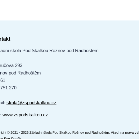
takt
ladní škola Pod Skalkou Rožnov pod Radhoštěm
ručova 293
nov pod Radhoštěm
 61
 751 270
ail:
skola@zspodskalkou.cz
:
www.zspodskalkou.cz
ight © 2021 - 2026 Základní škola Pod Skalkou Rožnov pod Radhoštěm, Všechna práva vy
by
Petr Daněk
.