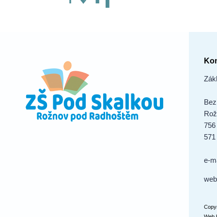
Kon
Zák
Bez
Rož
756
571
e-m
web
Copyr
Web 