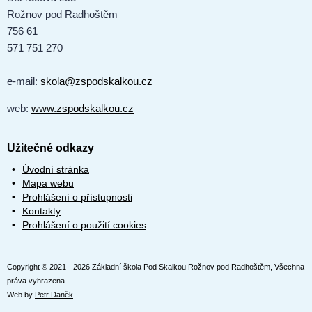
Rožnov pod Radhoštěm
756 61
571 751 270
e-mail:
skola@zspodskalkou.cz
web:
www.zspodskalkou.cz
Užitečné odkazy
Úvodní stránka
Mapa webu
Prohlášení o přístupnosti
Kontakty
Prohlášení o použití cookies
Copyright © 2021 - 2026 Základní škola Pod Skalkou Rožnov pod Radhoštěm, Všechna
práva vyhrazena.
Web by
Petr Daněk
.