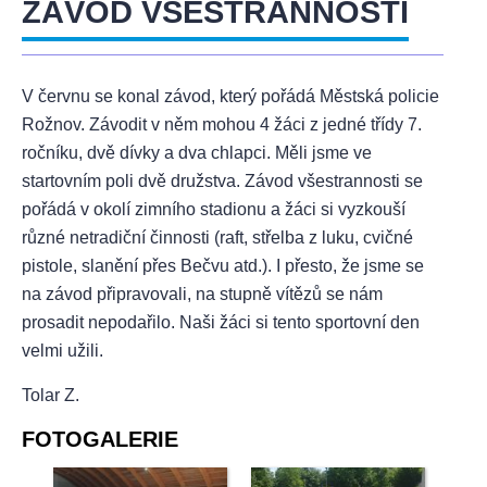
ZÁVOD VŠESTRANNOSTI
V červnu se konal závod, který pořádá Městská policie
Rožnov. Závodit v něm mohou 4 žáci z jedné třídy 7.
ročníku, dvě dívky a dva chlapci. Měli jsme ve
startovním poli dvě družstva. Závod všestrannosti se
pořádá v okolí zimního stadionu a žáci si vyzkouší
různé netradiční činnosti (raft, střelba z luku, cvičné
pistole, slanění přes Bečvu atd.). I přesto, že jsme se
na závod připravovali, na stupně vítězů se nám
prosadit nepodařilo. Naši žáci si tento sportovní den
velmi užili.
Tolar Z.
FOTOGALERIE