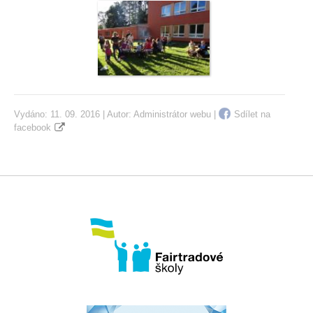
Vydáno: 11. 09. 2016 | Autor:
Administrátor webu
|
Sdílet na
facebook