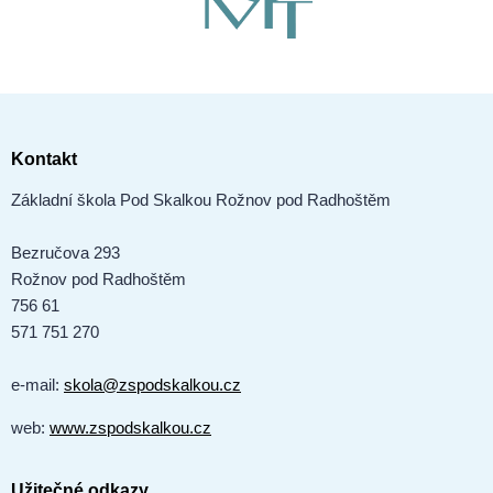
Kontakt
Základní škola Pod Skalkou Rožnov pod Radhoštěm
Bezručova 293
Rožnov pod Radhoštěm
756 61
571 751 270
e-mail:
skola@zspodskalkou.cz
web:
www.zspodskalkou.cz
Užitečné odkazy