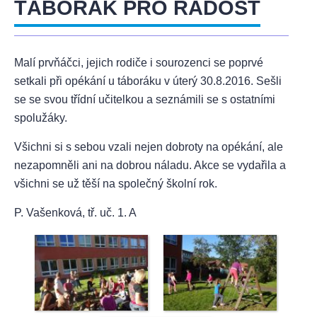
TÁBORÁK PRO RADOST
Malí prvňáčci, jejich rodiče i sourozenci se poprvé
setkali při opékání u táboráku v úterý 30.8.2016. Sešli
se se svou třídní učitelkou a seznámili se s ostatními
spolužáky.
Všichni si s sebou vzali nejen dobroty na opékání, ale
nezapomněli ani na dobrou náladu. Akce se vydařila a
všichni se už těší na společný školní rok.
P. Vašenková, tř. uč. 1. A