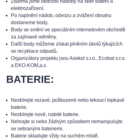
Zdarma jsme obdrželi nádoby na sběr baterií a
elektrozařízení.
Po naplnění nádob, odvozu a zvážení obsahu
dostaneme body.
Body se smění ve speciálním internetovém obchodě
za zajímavé odměny.
Další body můžeme získat plněním úkolů týkajících
se recyklace odpadů.
Organizátory projektu jsou Asekol s.r.o., Ecobat s.r.o.
a EKO-KOM,a.s.
BATERIE:
Nesbírejte rezavé, poškozené nebo tekoucí lepkavé
baterie.
Nesbírejte nové, nabité baterie.
Nehrajte si nebo žádným způsobem nemanipulujte
se sebranými bateriemi.
Baterie skladujte vždy na suchém místě.