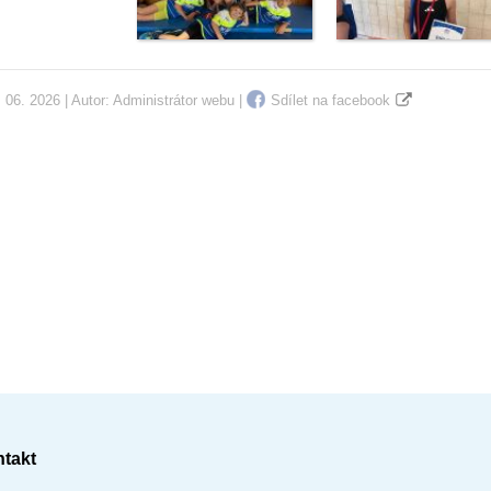
 06. 2026 | Autor:
Administrátor webu
|
Sdílet na facebook
takt