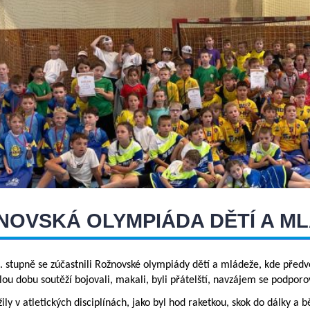
NOVSKÁ OLYMPIÁDA DĚTÍ A M
1. stupně se zúčastnili Rožnovské olympiády dětí a mládeže, kde předve
lou dobu soutěží bojovali, makali, byli přátelští, navzájem se podporo
žily v atletických disciplínách, jako byl hod raketkou, skok do dálky a