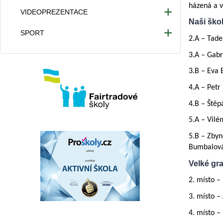
házená a v
VIDEOPREZENTACE
Naši škol
Videa 2025/2026
SPORT
2.A – Tade
Videa 2024/2025
Atletické hřiště
3.A – Gabr
Videa 2023/2024
Provoz tělocvičny
3.B – Eva 
Videa 2022/2023
4.A – Petr
4.B – Štěp
5.A – Vilé
5.B – Zbyn
Bumbalov
Velké gra
2. místo –
3. místo –
4. místo –