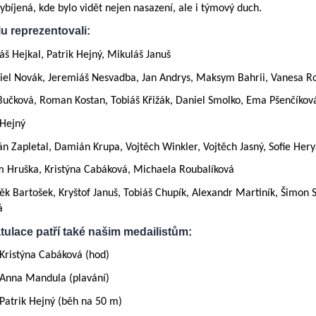
ybíjená, kde bylo vidět nejen nasazení, ale i týmový duch.
u reprezentovali:
áš Hejkal, Patrik Hejný, Mikuláš Januš
iel Novák, Jeremiáš Nesvadba, Jan Andrys, Maksym Bahrii, Vanesa Ro
Bučková, Roman Kostan, Tobiáš Křižák, Daniel Smolko, Ema Pšenčíkov
 Hejný
án Zapletal, Damián Krupa, Vojtěch Winkler, Vojtěch Jasný, Sofie He
m Hruška, Kristýna Cabáková, Michaela Roubalíková
ěk Bartošek, Kryštof Januš, Tobiáš Chupík, Alexandr Martiník, Šimon
á
tulace patří také našim medailistům:
 Kristýna Cabáková (hod)
 Anna Mandula (plavání)
 Patrik Hejný (běh na 50 m)