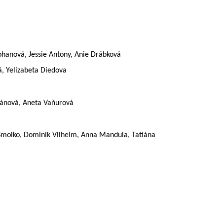
hanová, Jessie Antony, Anie Drábková
á, Yelizabeta Diedova
ryánová, Aneta Vaňurová
 Smolko, Dominik Vilhelm, Anna Mandula, Tatiána