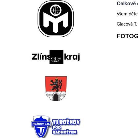
Celkově s
Všem dětem
Glacová T.
FOTOG