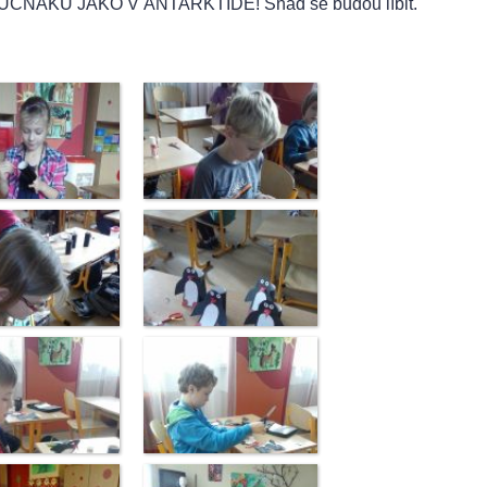
ÁME TUČŇÁKŮ JAKO V ANTARKTIDĚ! Snad se budou líbit.