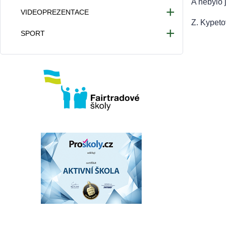
A nebylo 
VIDEOPREZENTACE
Z. Kypeto
Videa 2025/2026
SPORT
Videa 2024/2025
Atletické hřiště
Videa 2023/2024
Provoz tělocvičny
Videa 2022/2023