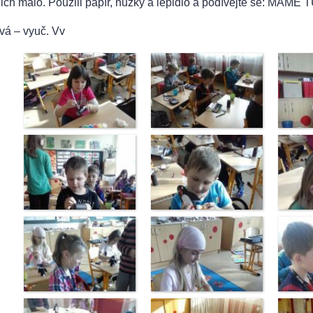
jich málo. Použili papír, nůžky a lepidlo a podívejte se: M
vá – vyuč. Vv