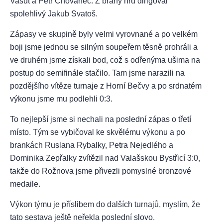
Vašut a Petr Chovanec. Z brány hru dirigoval
spolehlivý Jakub Svatoš.
Zápasy ve skupině byly velmi vyrovnané a po velkém
boji jsme jednou se silným soupeřem těsně prohráli a
ve druhém jsme získali bod, což s odřenýma ušima na
postup do semifinále stačilo. Tam jsme narazili na
pozdějšího vítěze turnaje z Horní Bečvy a po srdnatém
výkonu jsme mu podlehli 0:3.
To nejlepší jsme si nechali na poslední zápas o třetí
místo. Tým se vybičoval ke skvělému výkonu a po
brankách Ruslana Rybalky, Petra Nejedlého a
Dominika Zepřalky zvítězil nad Valašskou Bystřicí 3:0,
takže do Rožnova jsme přivezli pomyslné bronzové
medaile.
Výkon týmu je příslibem do dalších turnajů, myslím, že
tato sestava ještě neřekla poslední slovo.