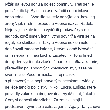
lyžák na levou nohu a bolesti pominuly. Třetí den je
prostě kritický. Bylo na čase zařadit odpočinkové
odpoledne. Vyrazilo se tedy na výlet do „bowling
arény“, jak místní hospodu u Pepiše nazval Radek.
Nejdřív jsme ale trochu vyděsili prodavačky v místní
jednotě, když jsme všichni vtrhli dovnitř a vrhli se na
regály se sladkostmi. Taky u Pepiše někteří nelenili a
doplňovali ztracené kalorie, kterým kromě lyžování
příliš nepřál ani náš kuchař začátečník. Toho hned
druhý den vystřídala zkušená paní kuchařka a kalorie,
především po jahodových knedlících, byly zase na
svém místě. Večerní maškarní rej masek
s připravenými a nepřipravenými scénkami, zvládly
nejlépe tančící policistky (Nikol, Lucka, Eliška), které
provedly zákrok na drogové dealery (Michal, Jakub).
Ceny si odnesli ale všichni. Za zmínku stojí i
představení vyvinuté a extravagantní Agáty Hanychové