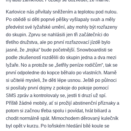
Karlovice nás přivítaly sněžením a teplotou pod nulou.
Po obědě si děti poprvé pěšky vyšlapaly svah a měly
předvést své lyžařské umění, aby mohly být rozřazeny
do skupin. Zprvu se nahlásili jen tři začátečníci do
třetího družstva, ale po první rozřazovací jízdě bylo
jasné, že „trojka“ bude početnější. Snowboardisti se
podle zkušeností rozdělili do skupin jedna a dva mezi
lyžaře. No a protože se „šetřily peníze rodičům“, tak se
první odpoledne do kopce běhalo po vlastních. Marně
si učitelé mysleli, že děti lépe usnou. Ještě po půlnoci
si posílaly první dojmy z pokoje do pokoje pomocí
SMS zpráv a kontrolovaly se, jestli ti druzí už spí.
Příště žádné mobily, ať si prožijí abstinenční příznaky a
potom si začnou třeba spolu i povídat, hrát biliard a
chodit normálně spát. Mimochodem děrovaný kulečník
byl opět v kurzu. Po loňském hledání bílé koule se