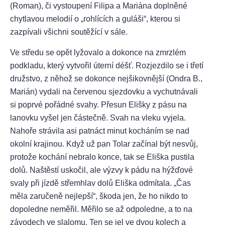
(Roman), či vystoupení Filipa a Mariána doplněné
chytlavou melodií o „rohlících a guláši“, kterou si
zazpívali všichni soutěžící v sále.
Ve středu se opět lyžovalo a dokonce na zmrzlém
podkladu, který vytvořil úterní déšť. Rozjezdilo se i třetí
družstvo, z něhož se dokonce nejšikovnější (Ondra B.,
Marián) vydali na červenou sjezdovku a vychutnávali
si poprvé pořádné svahy. Přesun Elišky z pásu na
lanovku vyšel jen částečně. Svah na vleku vyjela.
Nahoře strávila asi patnáct minut kocháním se nad
okolní krajinou. Když už pan Tolar začínal být nesvůj,
protože kochání nebralo konce, tak se Eliška pustila
dolů. Naštěstí uskočil, ale výzvy k pádu na hýžďové
svaly při jízdě střemhlav dolů Eliška odmítala. „Čas
měla zaručeně nejlepší“, škoda jen, že ho nikdo to
dopoledne neměřil. Měřilo se až odpoledne, a to na
závodech ve slalomu. Ten se jel ve dvou kolech a