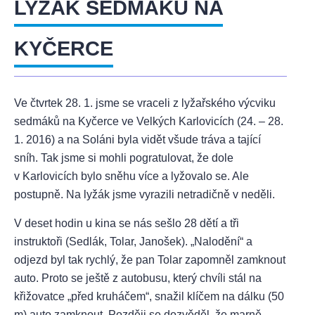
LYŽÁK SEDMÁKŮ NA
KYČERCE
Ve čtvrtek 28. 1. jsme se vraceli z lyžařského výcviku
sedmáků na Kyčerce ve Velkých Karlovicích (24. – 28.
1. 2016) a na Soláni byla vidět všude tráva a tající
sníh. Tak jsme si mohli pogratulovat, že dole
v Karlovicích bylo sněhu více a lyžovalo se. Ale
postupně. Na lyžák jsme vyrazili netradičně v neděli.
V deset hodin u kina se nás sešlo 28 dětí a tři
instruktoři (Sedlák, Tolar, Janošek). „Nalodění“ a
odjezd byl tak rychlý, že pan Tolar zapomněl zamknout
auto. Proto se ještě z autobusu, který chvíli stál na
křižovatce „před kruháčem“, snažil klíčem na dálku (50
m) auto zamknout. Později se dozvěděl, že marně.