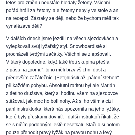
letos pro změnu neustále hledaly žetony. Všichni
pořád hráli za žetony, ale žetony nebyly ve stole a ani
na recepci. Zázraky se dějí, nebo že bychom měli tak
vynalézavé děti?
V dalších dnech jsme jezdili na všech sjezdovkách a
vylepšovali svůj lyžařský styl. Snowboardisté si
procházeli tvrdými začátky. Všichni se zlepšovali.
V úterý dopoledne, když také třetí skupina přešla
z pásu na „pomu“, toho měli brzy všichni dost a
především začátečníci (Petr)hlásili až „pálení stehen“
při každém pohybu. Absolutní raritou byl ale Marián
z třetího družstva, který si hodinu všem na sjezdovce
stěžoval, jak moc ho bolí nohy. Až si ho všimla cizí
paní instruktorka, která nás upozornila na jeho lyžáky,
které byly přeskami dovnitř. I další instruktoři říkali, že
se s ničím podobným ještě nesetkali. Stačilo si potom
pouze přehodit pravý lyžák na pravou nohu a levý