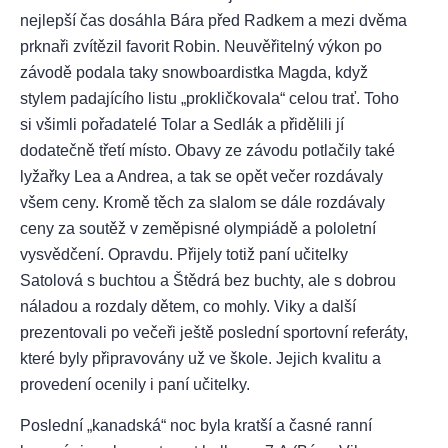
nejlepší čas dosáhla Bára před Radkem a mezi dvěma
prknaři zvítězil favorit Robin. Neuvěřitelný výkon po
závodě podala taky snowboardistka Magda, když
stylem padajícího listu „prokličkovala“ celou trať. Toho
si všimli pořadatelé Tolar a Sedlák a přidělili jí
dodatečně třetí místo. Obavy ze závodu potlačily také
lyžařky Lea a Andrea, a tak se opět večer rozdávaly
všem ceny. Kromě těch za slalom se dále rozdávaly
ceny za soutěž v zeměpisné olympiádě a pololetní
vysvědčení. Opravdu. Přijely totiž paní učitelky
Satolová s buchtou a Štědrá bez buchty, ale s dobrou
náladou a rozdaly dětem, co mohly. Viky a další
prezentovali po večeři ještě poslední sportovní referáty,
které byly připravovány už ve škole. Jejich kvalitu a
provedení ocenily i paní učitelky.
Poslední „kanadská“ noc byla kratší a časné ranní