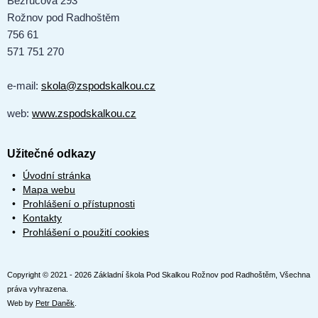
Bezručova 293
Rožnov pod Radhoštěm
756 61
571 751 270
e-mail:
skola@zspodskalkou.cz
web:
www.zspodskalkou.cz
Užitečné odkazy
Úvodní stránka
Mapa webu
Prohlášení o přístupnosti
Kontakty
Prohlášení o použití cookies
Copyright © 2021 - 2026 Základní škola Pod Skalkou Rožnov pod Radhoštěm, Všechna
práva vyhrazena.
Web by
Petr Daněk
.