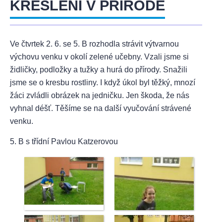
KRESLENÍ V PŘÍRODĚ
Ve čtvrtek 2. 6. se 5. B rozhodla strávit výtvarnou
výchovu venku v okolí zelené učebny. Vzali jsme si
židličky, podložky a tužky a hurá do přírody. Snažili
jsme se o kresbu rostliny. I když úkol byl těžký, mnozí
žáci zvládli obrázek na jedničku. Jen škoda, že nás
vyhnal déšť. Těšíme se na další vyučování strávené
venku.
5. B s třídní Pavlou Katzerovou