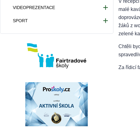
V recepci
VIDEOPREZENTACE
malé kavá
doprováze
Videa 2025/2026
SPORT
žáků z wo
Videa 2024/2025
Atletické hřiště
zelené kaf
Videa 2023/2024
Provoz tělocvičny
Chtěli by
Videa 2022/2023
spravedl
Za řídicí