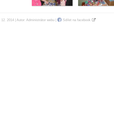
 12. 2014 | Autor:
Administrátor webu
|
Sdílet na facebook