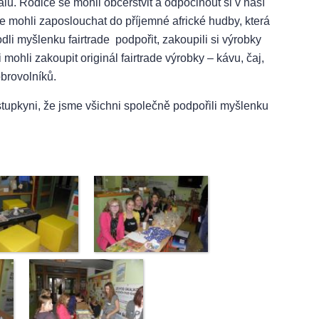
lů. Rodiče se mohli občerstvit a odpočinout si v naší
se mohli zaposlouchat do příjemné africké hudby, která
dli myšlenku fairtrade podpořit, zakoupili si výrobky
mohli zakoupit originál fairtrade výrobky – kávu, čaj,
obrovolníků.
stupkyni, že jsme všichni společně podpořili myšlenku