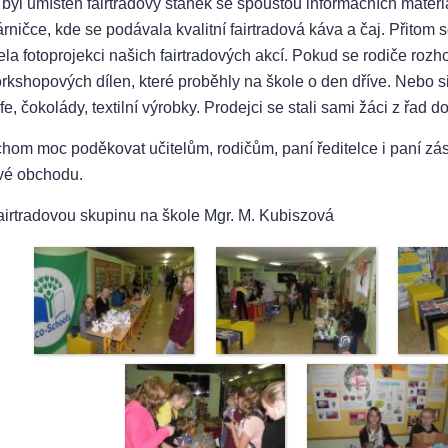
 byl umístěn fairtradový stánek se spoustou informačních materiá
rničce, kde se podávala kvalitní fairtradová káva a čaj. Přitom 
la fotoprojekci našich fairtradových akcí. Pokud se rodiče rozho
rkshopových dílen, které proběhly na škole o den dříve. Nebo si 
e, čokolády, textilní výrobky. Prodejci se stali sami žáci z řad d
chom moc poděkovat učitelům, rodičům, paní ředitelce i paní zá
ivé obchodu.
 fairtradovou skupinu na škole Mgr. M. Kubiszová