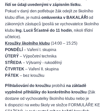
řídí se údaji uvedenými v zápisním lístku.
Pokud v daný den potřebuje žák odejít ze školního
klubu dříve, je nutná
omluvenka v BAKALÁŘI
od
zákonných zástupců (posílá se vychovatelce školního
klubu
Ing. Lucii Šťastné do 11 hodin
, nikoli třídní
učitelce).
Kroužky školního klubu
(14:00 – 15:25)
PONDĚLÍ
– Vaření I. skupina
ÚTERÝ
– Výpočetní technika
STŘEDA
– Výtvarný - rukodělný
ČTVRTEK
– Vaření II. skupina
PÁTEK
– bez kroužku
Přihlašování do kroužku
probíhá
na základě
vyplněné přihlášky do konkrétního kroužku
(žák
dostane od vychovatelky školního klubu nebo je
k dispozici na webu školy ve složce FORMULÁŘE KE