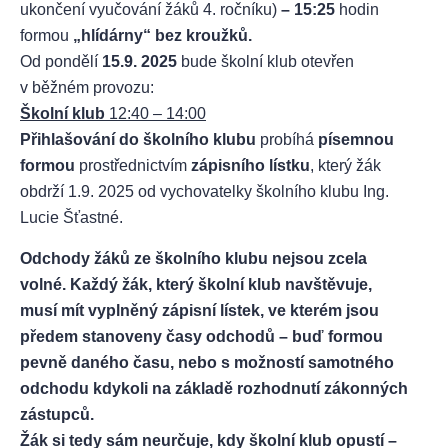
ukončení vyučování žáků 4. ročníku)
– 15:25
hodin
formou
„hlídárny“ bez kroužků.
Od pondělí
15.9. 2025
bude školní klub otevřen
v běžném provozu:
Školní klub
12:40 – 14:00
Přihlašování do školního klubu
probíhá
písemnou
formou
prostřednictvím
zápisního lístku
, který žák
obdrží 1.9. 2025 od vychovatelky školního klubu Ing.
Lucie Šťastné.
Odchody žáků
ze školního klubu nejsou zcela
volné.
Každý žák,
který školní klub navštěvuje,
musí mít vyplněný zápisní lístek,
ve kterém jsou
předem stanoveny časy odchodů
– buď formou
pevně daného času,
nebo s možností
samotného
odchodu kdykoli
na základě rozhodnutí zákonných
zástupců.
Žák si tedy sám neurčuje, kdy školní klub opustí –