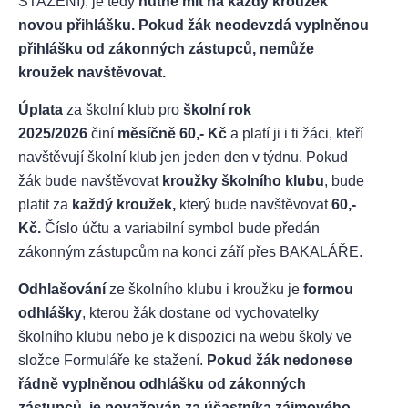
STAŽENÍ), je tedy
nutné mít na každý kroužek
novou přihlášku.
Pokud žák neodevzdá vyplněnou
přihlášku od zákonných zástupců, nemůže
kroužek navštěvovat.
Úplata
za školní klub pro
školní rok
2025/2026
činí
měsíčně 60,- Kč
a platí ji i ti žáci, kteří
navštěvují školní klub jen jeden den v týdnu. Pokud
žák bude navštěvovat
kroužky školního klubu
, bude
platit za
každý kroužek,
který bude navštěvovat
60,-
Kč.
Číslo účtu a variabilní symbol bude předán
zákonným zástupcům na konci září přes BAKALÁŘE.
Odhlašování
ze školního klubu i kroužku je
formou
odhlášky
, kterou žák dostane od vychovatelky
školního klubu nebo je k dispozici na webu školy ve
složce Formuláře ke stažení.
Pokud žák nedonese
řádně vyplněnou odhlášku od zákonných
zástupců, je považován za účastníka zájmového