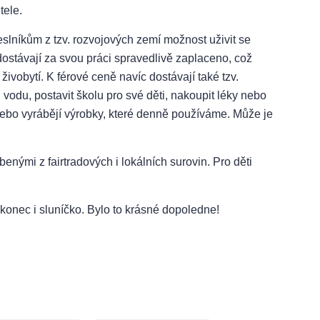
tele.
eslníkům z tzv. rozvojových zemí možnost uživit se
dostávají za svou práci spravedlivě zaplaceno, což
vobytí. K férové ceně navíc dostávají také tzv.
ou vodu, postavit školu pro své děti, nakoupit léky nebo
, nebo vyrábějí výrobky, které denně používáme. Může je
benými z fairtradových i lokálních surovin. Pro děti
konec i sluníčko. Bylo to krásné dopoledne!