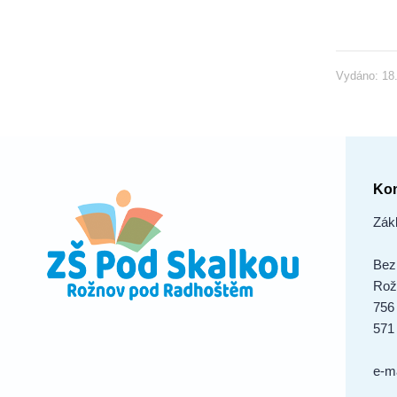
Vydáno: 18.
Kon
Zák
Bez
Rož
756
571
e-m