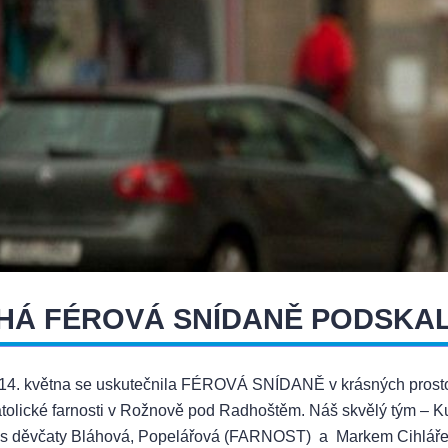
HÁ FÉROVÁ SNÍDANĚ PODSKAL
14. května se uskutečnila FÉROVÁ SNÍDANĚ v krásných prostor
tolické farnosti v Rožnově pod Radhoštěm. Náš skvělý tým 
s děvčaty Bláhová, Popelářová (FARNOST) a Markem Cihlářem 