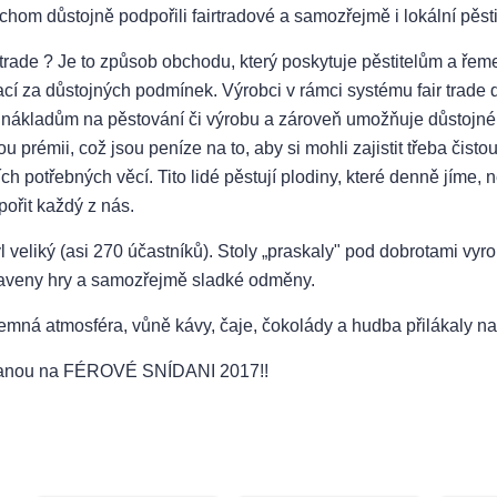
chom důstojně podpořili fairtradové a samozřejmě i lokální pěsti
r trade ? Je to způsob obchodu, který poskytuje pěstitelům a řem
rací za důstojných podmínek. Výrobci v rámci systému fair trade 
nákladům na pěstování či výrobu a zároveň umožňuje důstojné ži
ou prémii, což jsou peníze na to, aby si mohli zajistit třeba čist
ích potřebných věcí. Tito lidé pěstují plodiny, které denně jíme
pořit každý z nás.
 veliký (asi 270 účastníků). Stoly „praskaly" pod dobrotami vyro
raveny hry a samozřejmě sladké odměny.
jemná atmosféra, vůně kávy, čaje, čokolády a hudba přilákaly na
anou na FÉROVÉ SNÍDANI 2017!!