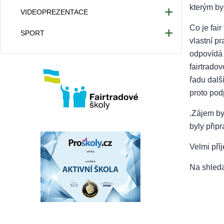
kterým by
VIDEOPREZENTACE
Co je fai
Videa 2025/2026
SPORT
vlastní p
Videa 2024/2025
Atletické hřiště
odpovídá 
Videa 2023/2024
Provoz tělocvičny
fairtradov
Videa 2022/2023
řadu dalš
proto pod
.Zájem byl
byly přip
Velmi pří
Na shled