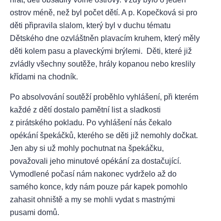
ostrov méně, než byl počet dětí. A p. Kopečková si pro
děti připravila slalom, který byl v duchu tématu
Dětského dne ozvláštněn plavacím kruhem, který měly
děti kolem pasu a plaveckými brýlemi. Děti, které již
zvládly všechny soutěže, hrály kopanou nebo kreslily
křídami na chodník.
Po absolvování soutěží proběhlo vyhlášení, při kterém
každé z dětí dostalo pamětní list a sladkosti
z pirátského pokladu. Po vyhlášení nás čekalo
opékání špekáčků, kterého se děti již nemohly dočkat.
Jen aby si už mohly pochutnat na špekáčku,
považovali jeho minutové opékání za dostačující.
Vymodlené počasí nám nakonec vydrželo až do
samého konce, kdy nám pouze pár kapek pomohlo
zahasit ohniště a my se mohli vydat s mastnými
pusami domů.